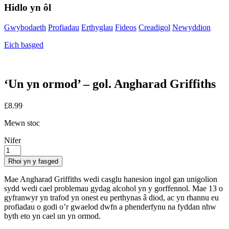
Hidlo yn ôl
Gwybodaeth
Profiadau
Erthyglau
Fideos
Creadigol
Newyddion
Eich basged
‘Un yn ormod’ – gol. Angharad Griffiths
£
8.99
Mewn stoc
Nifer
Rhoi yn y fasged
Mae Angharad Griffiths wedi casglu hanesion ingol gan unigolion
sydd wedi cael problemau gydag alcohol yn y gorffennol. Mae 13 o
gyfranwyr yn trafod yn onest eu perthynas â diod, ac yn rhannu eu
profiadau o godi o’r gwaelod dwfn a phenderfynu na fyddan nhw
byth eto yn cael un yn ormod.