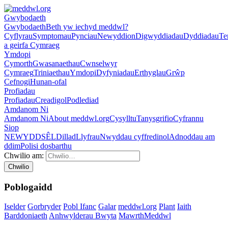
Gwybodaeth
Gwybodaeth
Beth yw iechyd meddwl?
Cyflyrau
Symptomau
Pynciau
Newyddion
Digwyddiadau
Dyddiadau
Te
a geirfa Cymraeg
Ymdopi
Cymorth
Gwasanaethau
Cwnselwyr
Cymraeg
Triniaethau
Ymdopi
Dyfyniadau
Erthyglau
Grŵp
Cefnogi
Hunan-ofal
Profiadau
Profiadau
Creadigol
Podlediad
Amdanom Ni
Amdanom Ni
About meddwl.org
Cysylltu
Tanysgrifio
Cyfrannu
Siop
NEWYDD
SÊL
Dillad
Llyfrau
Nwyddau cyffredinol
Adnoddau am
ddim
Polisi dosbarthu
Chwilio am:
Poblogaidd
Iselder
Gorbryder
Pobl Ifanc
Galar
meddwl.org
Plant
Iaith
Barddoniaeth
Anhwylderau Bwyta
MawrthMeddwl