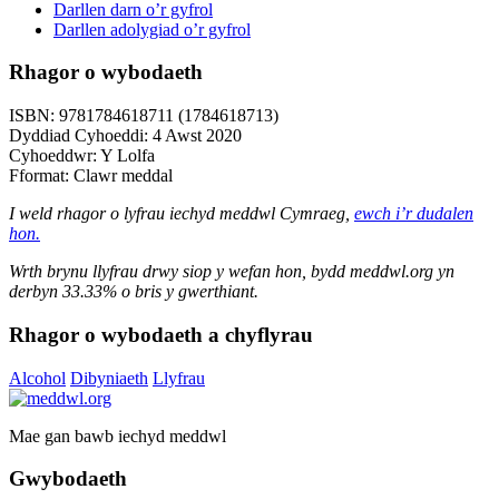
Darllen darn o’r gyfrol
Darllen adolygiad o’r gyfrol
Rhagor o wybodaeth
ISBN: 9781784618711 (1784618713)
Dyddiad Cyhoeddi: 4 Awst 2020
Cyhoeddwr: Y Lolfa
Fformat: Clawr meddal
I weld rhagor o lyfrau iechyd meddwl Cymraeg,
ewch i’r dudalen
hon.
Wrth brynu llyfrau drwy siop y wefan hon, bydd meddwl.org yn
derbyn 33.33% o bris y gwerthiant.
Rhagor o wybodaeth a chyflyrau
Alcohol
Dibyniaeth
Llyfrau
Mae gan bawb iechyd meddwl
Gwybodaeth