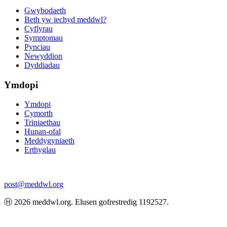
Gwybodaeth
Beth yw iechyd meddwl?
Cyflyrau
Symptomau
Pynciau
Newyddion
Dyddiadau
Ymdopi
Ymdopi
Cymorth
Triniaethau
Hunan-ofal
Meddygyniaeth
Erthyglau
post@meddwl.org
Ⓗ 2026 meddwl.org. Elusen gofrestredig 1192527.